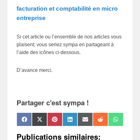
facturation et comptabilité en micro
entreprise
Si cet article ou l’ensemble de nos articles vous
plaisent; vous seriez sympa en partageant à
l’aide des icônes ci-dessous.
D’avance merci.
Partager c'est sympa !
Share
Share
Share
Share
Share
Share
Share
F
X
P
L
E
R
W
on
on
on
on
on
on
on
a
(
i
i
m
e
h
c
T
n
n
a
d
a
Publications similaires:
e
w
t
k
i
d
t