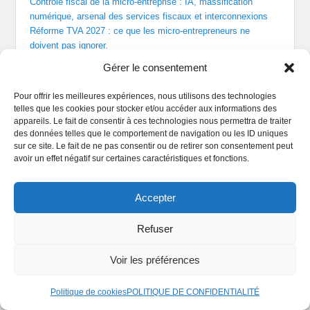
Contrôle fiscal de la micro-entreprise : IA, massification
numérique, arsenal des services fiscaux et interconnexions
Réforme TVA 2027 : ce que les micro-entrepreneurs ne
doivent pas ignorer.
Franchise de TVA : la mention obligatoire sur les factures des
Gérer le consentement
micro-entrepreneurs change au 1er septembre
Facturation gratuite pour micro-entrepreneur : pourquoi le prix
Pour offrir les meilleures expériences, nous utilisons des technologies
le plus bas est souvent le plus cher
telles que les cookies pour stocker et/ou accéder aux informations des
Facturation réglementaire en micro-entreprise : le guide
appareils. Le fait de consentir à ces technologies nous permettra de traiter
complet pour une légalité et une conformité totale
des données telles que le comportement de navigation ou les ID uniques
sur ce site. Le fait de ne pas consentir ou de retirer son consentement peut
avoir un effet négatif sur certaines caractéristiques et fonctions.
Accepter
Refuser
Abonnez-vous à ce site par email.
Voir les préférences
Saisissez votre adresse email pour vous abonner à ce
blog et recevoir une notification à la parution de chaque
nouvel article par email.
Politique de cookies
POLITIQUE DE CONFIDENTIALITÉ