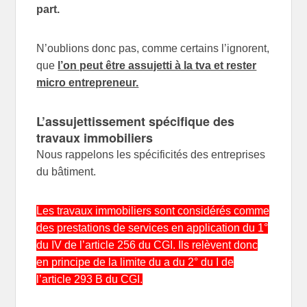
part.
N’oublions donc pas, comme certains l’ignorent,
que
l’on peut être assujetti à la tva et rester
micro entrepreneur.
L’assujettissement spécifique des
travaux immobiliers
Nous rappelons les spécificités des entreprises
du bâtiment.
Les travaux immobiliers sont considérés comme
des prestations de services en application du 1°
du IV de l’article 256 du CGI. Ils relèvent donc
en principe de la limite du a du 2° du I de
l’article 293 B du CGI.