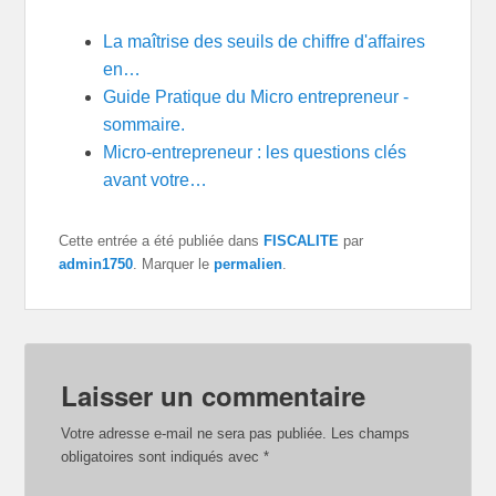
b
i
e
e
l
i
s
o
t
r
d
t
A
o
La maîtrise des seuils de chiffre d'affaires
t
e
I
p
k
e
s
n
p
en…
r
t
)
Guide Pratique du Micro entrepreneur -
sommaire.
Micro-entrepreneur : les questions clés
avant votre…
Cette entrée a été publiée dans
FISCALITE
par
admin1750
. Marquer le
permalien
.
Laisser un commentaire
Votre adresse e-mail ne sera pas publiée.
Les champs
obligatoires sont indiqués avec
*