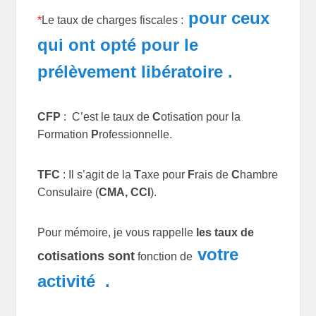
pour ceux
*
Le taux de charges fiscales :
qui ont opté pour le
prélèvement libératoire .
CFP
: C’est le taux de
C
otisation pour la
Formation
P
rofessionnelle.
TFC
: Il s’agit de la
T
axe pour
F
rais de
C
hambre
Consulaire (
CMA, CCI
).
Pour mémoire, je vous rappelle
les taux de
votre
cotisations sont
fonction de
activité .