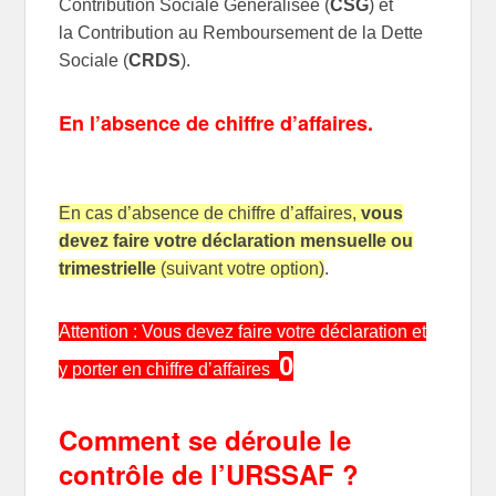
Contribution Sociale Généralisée (
CSG
) et
la Contribution au Remboursement de la Dette
Sociale (
CRDS
).
En l’absence de chiffre d’affaires.
En cas d’absence de chiffre d’affaires,
vous
devez faire votre déclaration mensuelle ou
trimestrielle
(suivant votre option)
.
Attention : Vous devez faire votre déclaration et
0
y porter en chiffre d’affaires
Comment se déroule le
contrôle de l’URSSAF ?