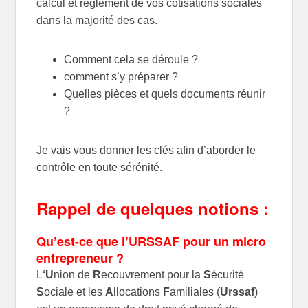
calcul et règlement de vos cotisations sociales
dans la majorité des cas.
Comment cela se déroule ?
comment s’y préparer ?
Quelles pièces et quels documents réunir
?
Je vais vous donner les clés afin d’aborder le
contrôle en toute sérénité.
Rappel de quelques notions :
Qu’est-ce que l’URSSAF pour un micro
entrepreneur ?
L
‘U
nion de
R
ecouvrement pour la
S
écurité
S
ociale et les
A
llocations
F
amiliales (
Urssaf
)