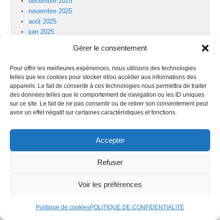
décembre 2025
novembre 2025
août 2025
juin 2025
avril 2025
Gérer le consentement
mars 2025
janvier 2025
Pour offrir les meilleures expériences, nous utilisons des technologies
décembre 2024
telles que les cookies pour stocker et/ou accéder aux informations des
novembre 2024
appareils. Le fait de consentir à ces technologies nous permettra de traiter
juin 2024
des données telles que le comportement de navigation ou les ID uniques
sur ce site. Le fait de ne pas consentir ou de retirer son consentement peut
mai 2024
avoir un effet négatif sur certaines caractéristiques et fonctions.
avril 2024
mars 2024
février 2024
Accepter
décembre 2023
novembre 2023
Refuser
septembre 2023
août 2023
Voir les préférences
novembre 2022
Politique de cookies
POLITIQUE DE CONFIDENTIALITÉ