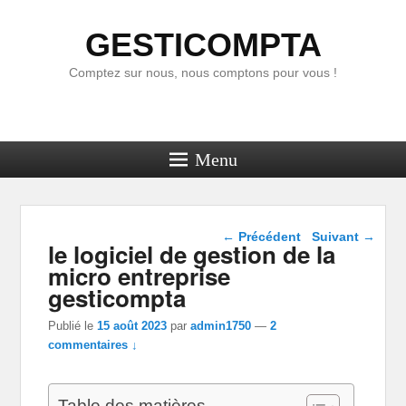
GESTICOMPTA
Comptez sur nous, nous comptons pour vous !
Menu
Navigation dans les
←
Précédent
Suivant
→
le logiciel de gestion de la
articles
micro entreprise
gesticompta
Publié le
15 août 2023
par
admin1750
—
2
commentaires ↓
Table des matières