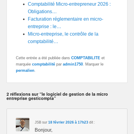
o
Comptabilité Micro-entrepreneur 2026 :
t
e
I
p
k
e
s
n
p
Obligations…
r
t
)
Facturation réglementaire en micro-
entreprise : le…
Micro-entreprise, le contrôle de la
comptabilité…
Cette entrée a été publiée dans
COMPTABILITE
et
marquée
comptabilité
par
admin1750
. Marquer le
permalien
.
2 réflexions sur “le logiciel de gestion de la micro
entreprise gesticompta”
JSB
sur
18 février 2026 à 17h23
dit :
Bonjour,