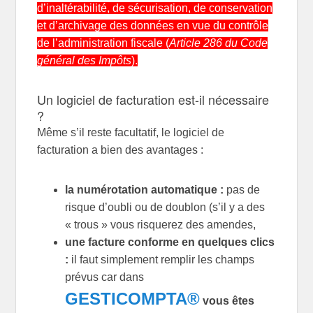
d’inaltérabilité, de sécu­ri­sa­tion, de conser­va­tion
et d’archivage des don­nées en vue du contrôle
de l’administration fis­cale (
Article 286 du Code
géné­ral des Impôts
).
Un logiciel de facturation est-il nécessaire
?
Même s’il reste facultatif, le logiciel de
facturation a bien des avantages :
la numérotation automatique :
pas de
risque d’oubli ou de doublon (s’il y a des
« trous » vous risquerez des amendes,
une facture conforme en quelques clics
:
il faut simplement remplir les champs
prévus car dans
GESTICOMPTA®
vous êtes