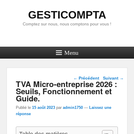
GESTICOMPTA
Comptez sur nous, nous comptons pour vous !
Menu
Navigation dans les
←
Précédent
Suivant
→
TVA Micro-entreprise 2026 :
articles
Seuils, Fonctionnement et
Guide.
Publié le
15 août 2023
par
admin1750
—
Laissez une
réponse
Table des matières