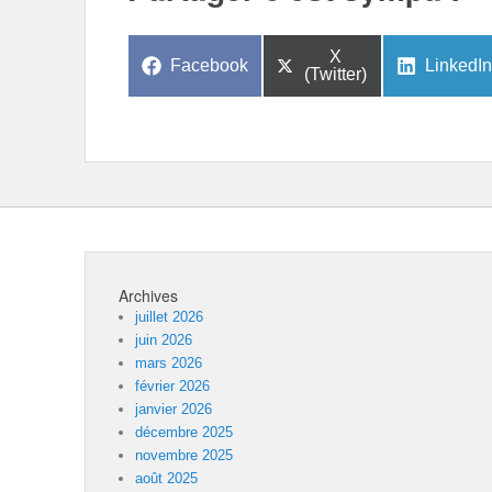
Share
X
Share
Share
Facebook
LinkedIn
on
(Twitter)
on
on
Archives
juillet 2026
juin 2026
mars 2026
février 2026
janvier 2026
décembre 2025
novembre 2025
août 2025