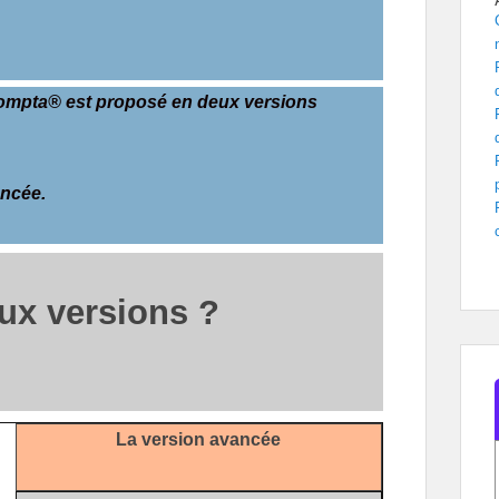
compta® est proposé en deux versions
ancée.
ux versions ?
La version avancée