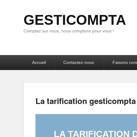
GESTICOMPTA
Comptez sur nous, nous comptons pour vous !
Premier
Accueil
Contactez-nous.
Faisons con
menu
La tarification gesticompta
LA TARIFICATION