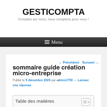
GESTICOMPTA
Comptez sur nous, nous comptons pour vous !
Menu
Navigation dans les
←
Précédent
Suivant
→
sommaire guide création
articles
micro-entreprise
Publié le
9 décembre 2024
par
admin1750
—
Laissez
une réponse
Table des matières