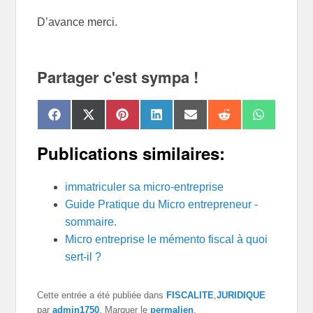
D’avance merci.
Partager c'est sympa !
Share
Share
Share
Share
Share
Share
Share
F
X
P
L
E
R
W
on
on
on
on
on
on
on
a
(
i
i
m
e
h
c
T
n
n
a
d
a
Publications similaires:
e
w
t
k
i
d
t
b
i
e
e
l
i
s
o
t
r
d
t
A
o
immatriculer sa micro-entreprise
t
e
I
p
k
e
s
n
p
Guide Pratique du Micro entrepreneur -
r
t
)
sommaire.
Micro entreprise le mémento fiscal à quoi
sert-il ?
Cette entrée a été publiée dans
FISCALITE
,
JURIDIQUE
par
admin1750
. Marquer le
permalien
.